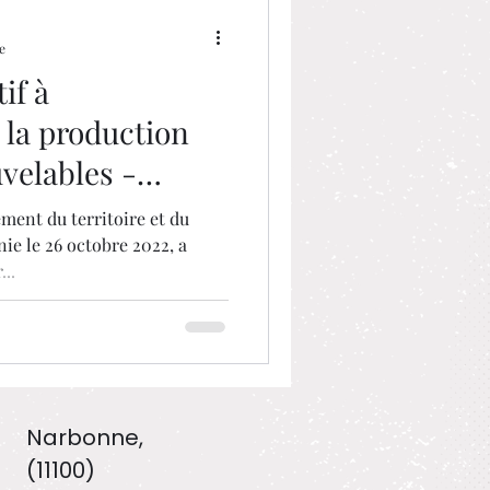
e
tif à
e la production
velables -
ent du territoire et du
ie le 26 octobre 2022, a
..
Narbonne,
(11100)