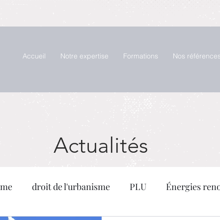
Accueil
Notre expertise
Formations
Nos référence
Actualités
sme
droit de l'urbanisme
PLU
Énergies ren