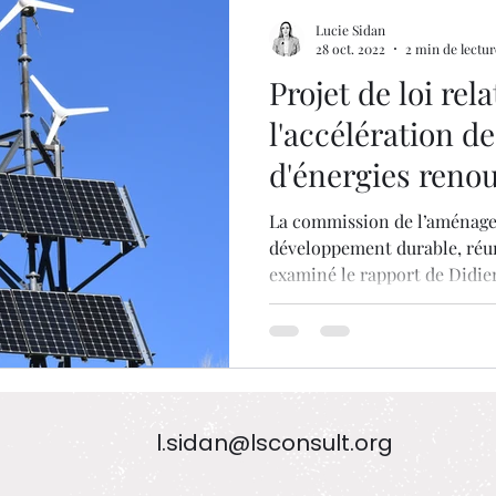
océdures d'évolution
ENR
Lucie Sidan
28 oct. 2022
2 min de lectur
Projet de loi rela
l'accélération d
d'énergies renou
amendements
La commission de l’aménagem
développement durable, réun
examiné le rapport de Didier.
l.sidan@lsconsult.org