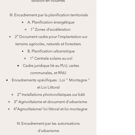
division en volumes
III. Encadrement par la planification territoriale
A. Planification énergétique
1° Zones d’accélération
2° Document cadre pour l’implantation sur
terrains agricoles, naturels et forestiers
B. Planification urbanistique
1° Centrale solaire au sol
Cadre juridique lié au PLU, cartes
communales, et RNU
Encadrements spécifiques : Loi " Montagne "
et Loi Littoral
2° Installations photovoltaïques sur bâti
3° Agrivoltaïsme et document d'urbanisme
4°Agrivoltaïsme/ loi littoral et loi montagne ​
IV. Encadrement par les autorisations
d’urbanisme