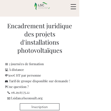
Encadrement juridique
des projets
d'installations
photovoltaïques
📅 2 journées de formation
💻 À distance
💸500€ HT par personne
👥 Tarif de groupe disponible sur demande !
❓Une question ?
📞
06.29.67.75.22
📧 l.sidan@lsconsult.org
Inscription