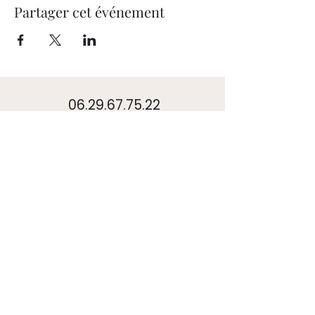
Partager cet événement
06.29.67.75.22
l.sidan@lsconsult.org
Narbonne, (11100)
nos services
Bureau d'étude urbanisme
Cabinet conseil urbanisme