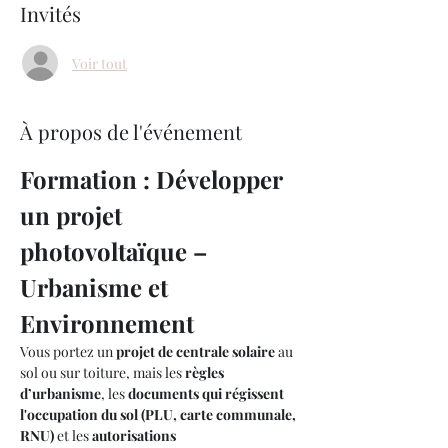
Invités
Voir tout
À propos de l'événement
Formation : Développer 
un projet 
photovoltaïque – 
Urbanisme et 
Environnement
Vous portez un 
projet de centrale solaire
 au 
sol ou sur toiture, mais les 
règles 
d’urbanisme
, les 
documents qui régissent 
l'occupation du sol (PLU, carte communale, 
RNU)
 et les 
autorisations 