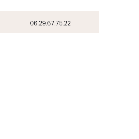
06.29.67.75.22
l.sidan@lsconsult.org
Narbonne, (11100)
nos services
Bureau d'étude urbanisme
Cabinet conseil urbanisme
Urbanisme montpellier
Urbanisme toulouse
Urbanisme nîmes