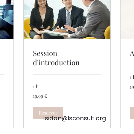
Session
A
d'introduction
1 
19
1 h
19
eu
19,99
19,99 €
euros
Réserver
l.sidan@lsconsult.org