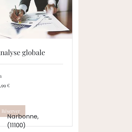
nalyse globale
h
,99
,99 €
ros
Réserver
Narbonne,
(11100)