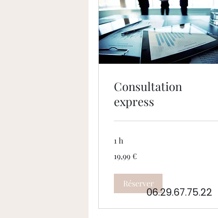
Consultation
express
1 h
19,99
19,99 €
euros
Réserver
06.29.67.75.22