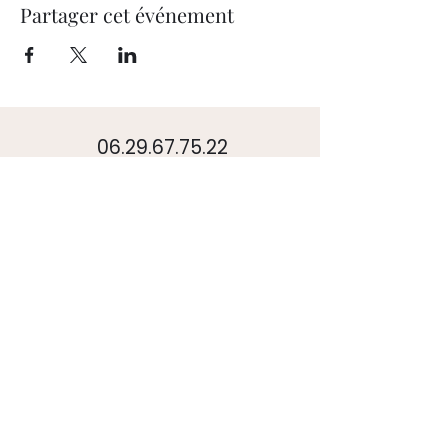
Partager cet événement
06.29.67.75.22
l.sidan@lsconsult.org
Narbonne, (11100)
nos services
Bureau d'étude urbanisme
Cabinet conseil urbanisme