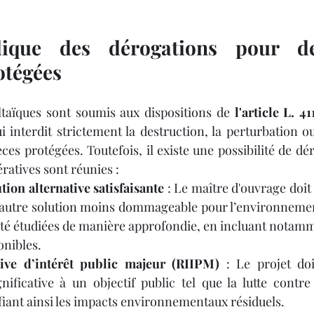
dique des dérogations pour des
otégées
ltaïques sont soumis aux dispositions de 
l'article L. 4
ui interdit strictement la destruction, la perturbation o
ces protégées. Toutefois, il existe une possibilité de dé
ratives sont réunies :
ion alternative satisfaisante
 : Le maître d'ouvrage doit
 autre solution moins dommageable pour l’environnement
été étudiées de manière approfondie, en incluant notamme
ponibles.
ive d’intérêt public majeur (RIIPM)
 : Le projet doi
gnificative à un objectif public tel que la lutte contr
ifiant ainsi les impacts environnementaux résiduels.