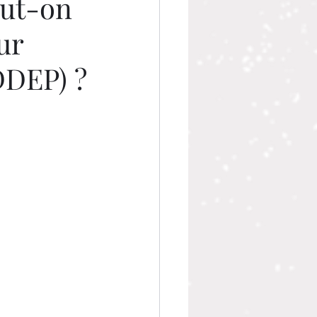
eut-on
ur
DDEP) ?