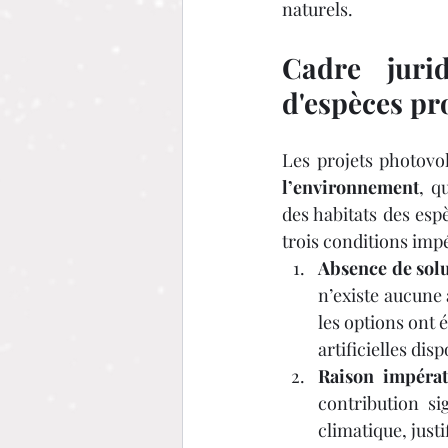
naturels.
Cadre juri
d'espèces pr
Les projets photovo
l’environnement
, q
des habitats des espè
trois conditions impé
Absence de solut
n’existe aucune
les options ont 
artificielles dis
Raison impérat
contribution si
climatique, just