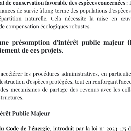
tat de conservation favorable des espèces concernées
 :
chances de survie à long terme des populations d’espèces
épartition naturelle. Cela nécessite la mise en œu
t de compensation écologiques robustes.
une présomption d'intérêt public majeur (
oiement de ces projets. 
accélérer les procédures administratives, en particulier
estruction d'espèces protégées, tout en renforçant l'accep
 des mécanismes de partage des revenus avec les collec
structures.
érêt Public Majeur
du Code de l’énergie
, introduit par la loi n° 2023-175 