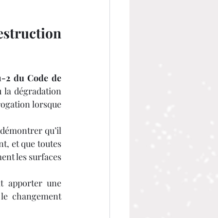
truction 
11-2 du Code de 
u la dégradation 
rogation lorsque 
 démontrer qu’il 
, et que toutes 
nt les surfaces 
t apporter une 
e le changement 