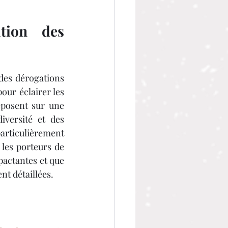
ion des 
des dérogations 
our éclairer les 
eposent sur une 
versité et des 
rticulièrement 
les porteurs de 
pactantes et que 
t détaillées.