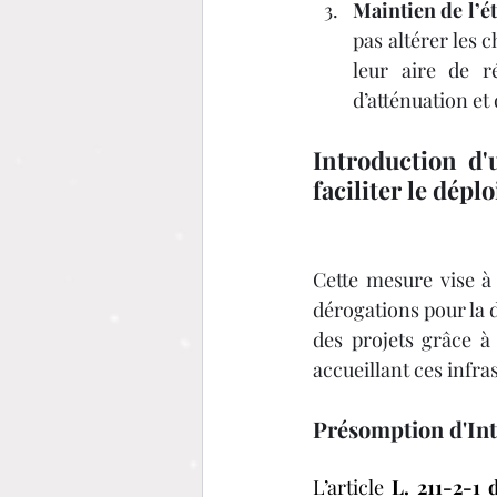
Maintien de l’é
pas altérer les 
leur aire de r
d’atténuation e
Introduction d'
faciliter le dépl
Cette mesure vise à 
dérogations pour la d
des projets grâce à
accueillant ces infra
Présomption d'Int
L’article 
L. 211-2-1 