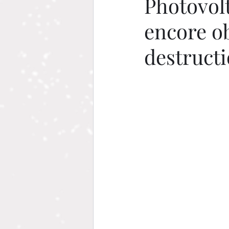
Photovolt
encore o
destructi