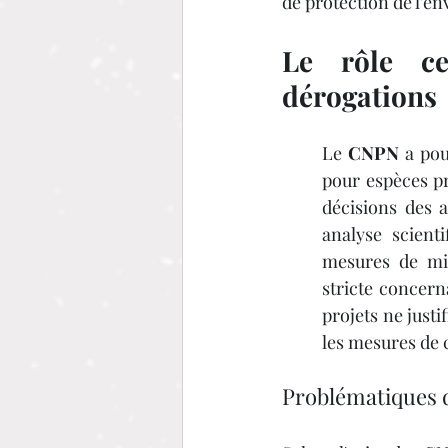
de protection de l'en
Le rôle ce
dérogations
Le 
CNPN
 a pou
pour espèces pro
décisions des a
analyse scient
mesures de mit
stricte concern
projets ne justi
les mesures de 
Problématiques d