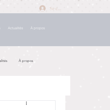
Se connecter
s
Actualités
À propos
lités
À propos