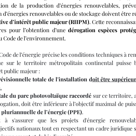
ation de la production d’énergies renouvelables, prévo
n d’énergies renouvelables ou de stockage doivent être r
ive d’intérêt public majeur (RIIPM)
. Cette reconnaissan
res pour l’obtention d’une 
dérogation espèces proté
u Code de l’environnement. 
Code de l’énergie précise les conditions techniques à re
e sur le territoire métropolitain continental puisse b
t public majeur :
visionnelle totale de l'installation d
oit être supérieur
e
.
tale du parc photovoltaïque raccordé
 sur ce territoire,
pluriannuelle de l’énergie (PPE)
.
t à s'assurer que les projets d'énergie renouvelab
ectifs nationaux tout en respectant un cadre juridique s