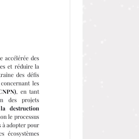
e accélérée des 
s et réduire la 
aîne des défis 
concernant les 
(CNPN)
, en tant 
on des projets 
a destruction 
ion le processus 
 à adopter pour 
es écosystèmes 