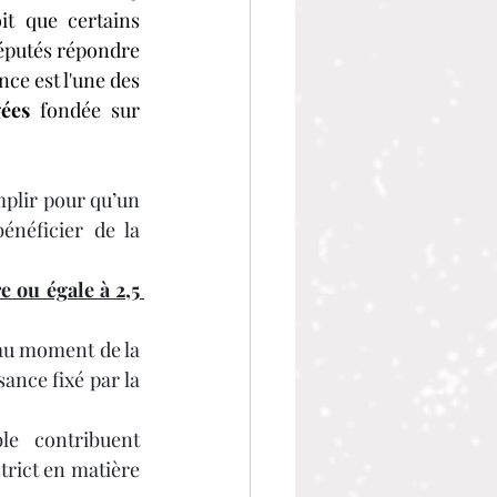
it que certains 
éputés répondre 
ce est l'une des 
gées
 fondée sur 
mplir pour qu’un 
énéficier de la 
e ou égale à 2,5 
 au moment de la 
demande de dérogation, doit être inférieure à l’objectif maximal de puissance fixé par la 
le contribuent 
trict en matière 