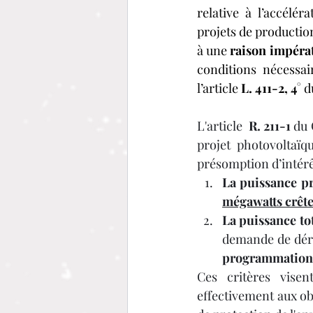
relative à l’accélér
projets de productio
à une 
raison impérat
conditions nécessai
l’article 
L. 411-2, 4°
 d
L'article 
 R. 211-1
 du 
projet photovoltaïqu
présomption d’intérê
La puissance pré
mégawatts crêt
La puissance to
programmation 
Ces critères visen
effectivement aux obj