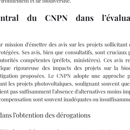
vironnement et de biodiversité.
ntral du CNPN dans l’évaluat
r mission d’émettre des avis sur les projets sollicitant 
tégées. Ses avis, bien que consultatifs, sont cruciaux p
utorités compétentes (préfets, ministères). Ces avis r
ifique rigoureuse des impacts des projets sur la biodi
igation proposées. Le CNPN adopte une approche pa
ant les projets photovoltaïques, soulignant souvent que 
fient pas suffisamment l'absence d'alternatives moins im
compensation sont souvent inadéquates ou insuffisammen
ans l’obtention des dérogations