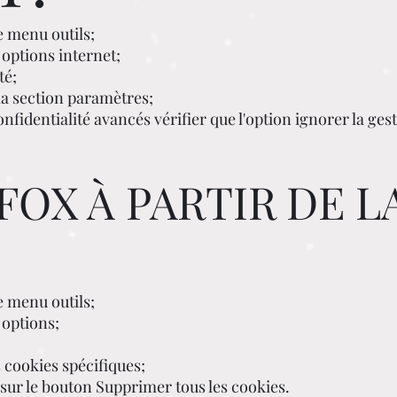
e menu outils;
options internet;
té;
la section paramètres;
nfidentialité avancés vérifier que l'option ignorer la ge
FOX À PARTIR DE L
e menu outils;
 options;
s cookies spécifiques;
 sur le bouton Supprimer tous les cookies.