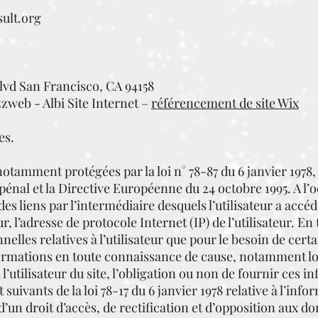
sult.org
Blvd San Francisco, CA 94158
zzweb - Albi Site Internet –
référencement de site Wix
es.
tamment protégées par la loi n° 78-87 du 6 janvier 1978, 
pénal et la Directive Européenne du 24 octobre 1995. A l’oc
des liens par l’intermédiaire desquels l’utilisateur a accéd
r, l’adresse de protocole Internet (IP) de l’utilisateur. En 
elles relatives à l’utilisateur que pour le besoin de cert
informations en toute connaissance de cause, notamment 
é à l’utilisateur du site, l’obligation ou non de fournir c
t suivants de la loi 78-17 du 6 janvier 1978 relative à l’inf
e d’un droit d’accès, de rectification et d’opposition aux 