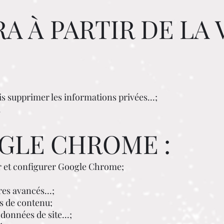
A À PARTIR DE LA 
uis supprimer les informations privées...;
.
GLE CHROME :
er et configurer Google Chrome;
es avancés...;
s de contenu;
données de site...;