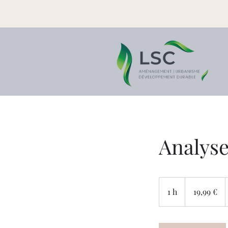
Analyse
19,99
euros
1 h
1
19,99 €