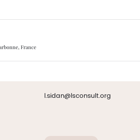
 Narbonne, France
l.sidan@lsconsult.org